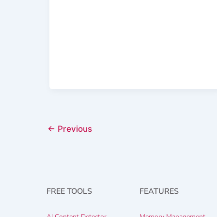
←
Previous
FREE TOOLS
FEATURES
AI Content Detector
Memory Management