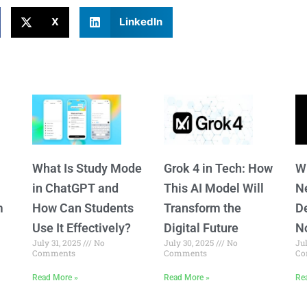
X
LinkedIn
What Is Study Mode
Grok 4 in Tech: How
W
in ChatGPT and
This AI Model Will
Ne
m
How Can Students
Transform the
D
Use It Effectively?
Digital Future
N
July 31, 2025
No
July 30, 2025
No
Ju
Comments
Comments
Co
Read More »
Read More »
Re