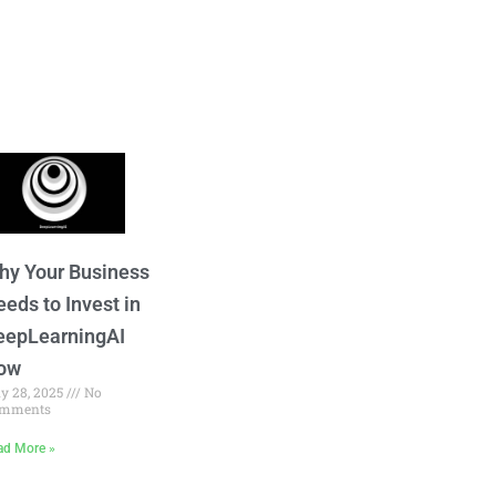
hy Your Business
eds to Invest in
eepLearningAI
ow
ly 28, 2025
No
mments
ad More »