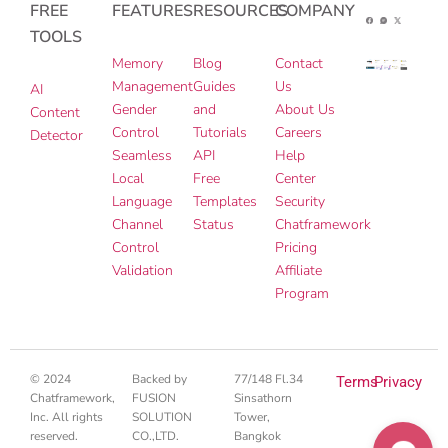
FREE
FEATURES
RESOURCES
COMPANY
TOOLS
Memory
Blog
Contact
Management
Guides
Us
AI
Gender
and
About Us
Content
Control
Tutorials
Careers
Detector
Seamless
API
Help
Local
Free
Center
Language
Templates
Security
Channel
Status
Chatframework
Control
Pricing
Validation
Affiliate
Program
© 2024
Backed by
77/148 Fl.34
Terms
Privacy
Chatframework,
FUSION
Sinsathorn
Inc. All rights
SOLUTION
Tower,
reserved.
CO.,LTD.
Bangkok