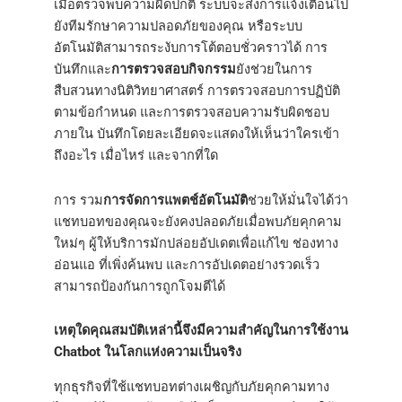
เมื่อตรวจพบความผิดปกติ ระบบจะส่งการแจ้งเตือนไป
ยังทีมรักษาความปลอดภัยของคุณ หรือระบบ
อัตโนมัติสามารถระงับการโต้ตอบชั่วคราวได้ การ
บันทึกและ
การตรวจสอบกิจกรรม
ยังช่วยในการ
สืบสวนทางนิติวิทยาศาสตร์ การตรวจสอบการปฏิบัติ
ตามข้อกำหนด และการตรวจสอบความรับผิดชอบ
ภายใน บันทึกโดยละเอียดจะแสดงให้เห็นว่าใครเข้า
ถึงอะไร เมื่อไหร่ และจากที่ใด
การ รวม
การจัดการแพตช์อัตโนมัติ
ช่วยให้มั่นใจได้ว่า
แชทบอทของคุณจะยังคงปลอดภัยเมื่อพบภัยคุกคาม
ใหม่ๆ ผู้ให้บริการมักปล่อยอัปเดตเพื่อแก้ไข ช่องทาง
อ่อนแอ ที่เพิ่งค้นพบ และการอัปเดตอย่างรวดเร็ว
สามารถป้องกันการถูกโจมตีได้
เหตุใดคุณสมบัติเหล่านี้จึงมีความสำคัญในการใช้งาน
Chatbot ในโลกแห่งความเป็นจริง
ทุกธุรกิจที่ใช้แชทบอทต่างเผชิญกับภัยคุกคามทาง