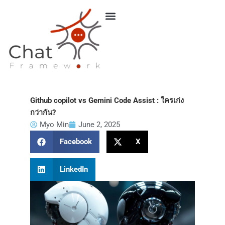
Skip
to
content
Github copilot vs Gemini Code Assist : ใครเก่ง
กว่ากัน?
Myo Min
June 2, 2025
Facebook
X
LinkedIn