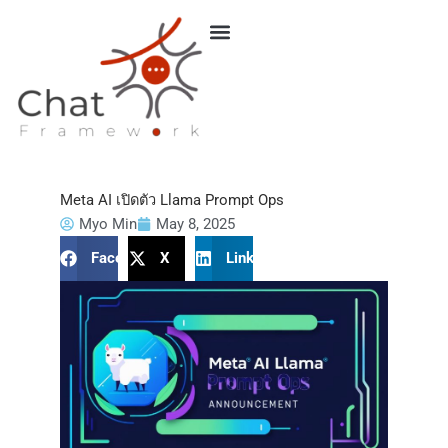
Skip
to
content
Meta AI เปิดตัว Llama Prompt Ops
Myo Min
May 8, 2025
Facebook
X
LinkedIn