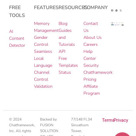
FREE
FEATURES
RESOURCES
COMPANY
TOOLS
Memory
Blog
Contact
Management
Guides
Us
AI
Gender
and
About Us
Content
Control
Tutorials
Careers
Detector
Seamless
API
Help
Local
Free
Center
Language
Templates
Security
Channel
Status
Chatframework
Control
Pricing
Validation
Affiliate
Program
© 2024
Backed by
77/148 Fl.34
Terms
Privacy
Chatframework,
FUSION
Sinsathorn
Inc. All rights
SOLUTION
Tower,