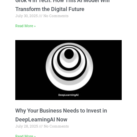
Grok 4 in Tech: How This AI Model Will
Transform the Digital Future
July 30, 2025
No Comments
Read More »
Why Your Business Needs to Invest in
DeepLearningAI Now
July 28, 2025
No Comments
Read More »