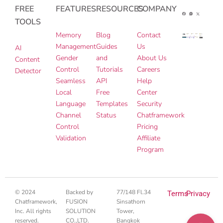
FREE
FEATURES
RESOURCES
COMPANY
TOOLS
Memory
Blog
Contact
Management
Guides
Us
AI
Gender
and
About Us
Content
Control
Tutorials
Careers
Detector
Seamless
API
Help
Local
Free
Center
Language
Templates
Security
Channel
Status
Chatframework
Control
Pricing
Validation
Affiliate
Program
© 2024
Backed by
77/148 Fl.34
Terms
Privacy
Chatframework,
FUSION
Sinsathorn
Inc. All rights
SOLUTION
Tower,
reserved.
CO.,LTD.
Bangkok