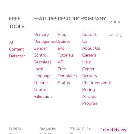
FREE
FEATURES
RESOURCES
COMPANY
TOOLS
Memory
Blog
Contact
Management
Guides
Us
AI
Gender
and
About Us
Content
Control
Tutorials
Careers
Detector
Seamless
API
Help
Local
Free
Center
Language
Templates
Security
Channel
Status
Chatframework
Control
Pricing
Validation
Affiliate
Program
© 2024
Backed by
77/148 Fl.34
Terms
Privacy