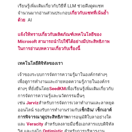
เรียนรู้เพิ่มเติมเกี่ยวกับวิธีที่ LLM ช่วยดึงดูดแชท
จำนวนมากอ่านส่วนประกอบ
เกี่ยวกับแชทที่เน้นย้ำ
ด้วย
AI
แจ้งให้ทราบเกี่ยวกับผลิตภัณฑ์เทคโนโลยีของ
Microsoft สามารถนำไปใช้ได้อย่างมีประสิทธิภาพ
ในการอ่านบทความเกี่ยวกับเรื่องนี้
เทคโนโลยีดิจิทัลของเรา
เจ้าของระบบการจัดการความรู้มาในองค์กรต่างๆ
เพื่อดูการทำงานและถ่ายทอดความรู้ภายในองค์กร
ต่างๆ ที่ยั่งยืนโดย
SeedKM
เพื่อเรียนรู้เพิ่มเติมเกี่ยวกับ
การจัดการความรู้และนวัตกรรมอื่นๆ
เช่น
Jarviz
สำหรับการจัดการเวลาทำงานและลาหยุด
ออนไลน์ รองรับการทำงานร่วมกับ
เช็กอิน/ เช็กเอาต์
การพิจารณาดูประสิทธิภาพ
การอนุมัติใบลาอย่างใด
และ
Veracity
สำหรับลงลายมือชื่อเอกสารแบบดิจิทัล
วิส และกลไก
Optimistic
สำหรับการบริหารงาน