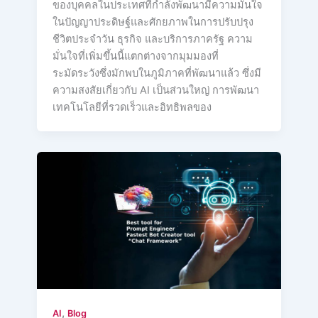
ของบุคคลในประเทศที่กำลังพัฒนามีความมั่นใจ
ในปัญญาประดิษฐ์และศักยภาพในการปรับปรุง
ชีวิตประจำวัน ธุรกิจ และบริการภาครัฐ ความ
มั่นใจที่เพิ่มขึ้นนี้แตกต่างจากมุมมองที่
ระมัดระวังซึ่งมักพบในภูมิภาคที่พัฒนาแล้ว ซึ่งมี
ความสงสัยเกี่ยวกับ AI เป็นส่วนใหญ่ การพัฒนา
เทคโนโลยีที่รวดเร็วและอิทธิพลของ
,
AI
Blog