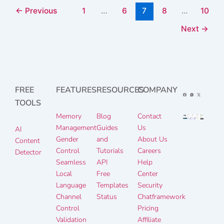
←
Previous
1
…
6
7
8
…
10
Next
→
FREE
FEATURES
RESOURCES
COMPANY
TOOLS
Memory
Blog
Contact
Management
Guides
Us
AI
Gender
and
About Us
Content
Control
Tutorials
Careers
Detector
Seamless
API
Help
Local
Free
Center
Language
Templates
Security
Channel
Status
Chatframework
Control
Pricing
Validation
Affiliate