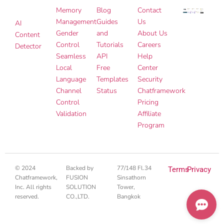
Memory
Blog
Contact
Management
Guides
Us
AI
Gender
and
About Us
Content
Control
Tutorials
Careers
Detector
Seamless
API
Help
Local
Free
Center
Language
Templates
Security
Channel
Status
Chatframework
Control
Pricing
Validation
Affiliate
Program
© 2024
Backed by
77/148 Fl.34
Terms
Privacy
Chatframework,
FUSION
Sinsathorn
Inc. All rights
SOLUTION
Tower,
reserved.
CO.,LTD.
Bangkok